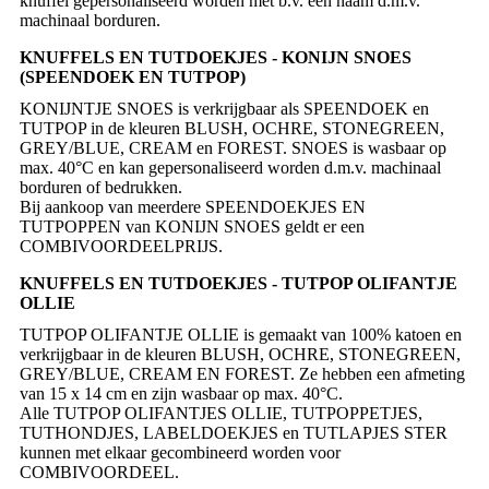
knuffel gepersonaliseerd worden met b.v. een naam d.m.v.
machinaal borduren.
KNUFFELS EN TUTDOEKJES - KONIJN SNOES
(SPEENDOEK EN TUTPOP)
KONIJNTJE SNOES is verkrijgbaar als SPEENDOEK en
TUTPOP in de kleuren BLUSH, OCHRE, STONEGREEN,
GREY/BLUE, CREAM en FOREST. SNOES is wasbaar op
max. 40°C en kan gepersonaliseerd worden d.m.v. machinaal
borduren of bedrukken.
Bij aankoop van meerdere SPEENDOEKJES EN
TUTPOPPEN van KONIJN SNOES geldt er een
COMBIVOORDEELPRIJS.
KNUFFELS EN TUTDOEKJES - TUTPOP OLIFANTJE
OLLIE
TUTPOP OLIFANTJE OLLIE is gemaakt van 100% katoen en
verkrijgbaar in de kleuren BLUSH, OCHRE, STONEGREEN,
GREY/BLUE, CREAM EN FOREST. Ze hebben een afmeting
van 15 x 14 cm en zijn wasbaar op max. 40°C.
Alle TUTPOP OLIFANTJES OLLIE, TUTPOPPETJES,
TUTHONDJES, LABELDOEKJES en TUTLAPJES STER
kunnen met elkaar gecombineerd worden voor
COMBIVOORDEEL.