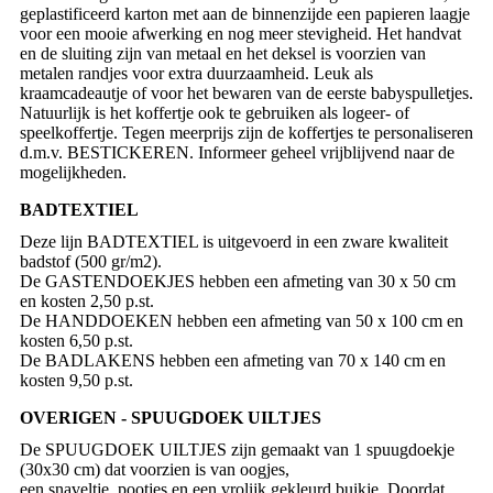
geplastificeerd karton met aan de binnenzijde een papieren laagje
voor een mooie afwerking en nog meer stevigheid. Het handvat
en de sluiting zijn van metaal en het deksel is voorzien van
metalen randjes voor extra duurzaamheid. Leuk als
kraamcadeautje of voor het bewaren van de eerste babyspulletjes.
Natuurlijk is het koffertje ook te gebruiken als logeer- of
speelkoffertje. Tegen meerprijs zijn de koffertjes te personaliseren
d.m.v. BESTICKEREN. Informeer geheel vrijblijvend naar de
mogelijkheden.
BADTEXTIEL
Deze lijn BADTEXTIEL is uitgevoerd in een zware kwaliteit
badstof (500 gr/m2).
De GASTENDOEKJES hebben een afmeting van 30 x 50 cm
en kosten 2,50 p.st.
De HANDDOEKEN hebben een afmeting van 50 x 100 cm en
kosten 6,50 p.st.
De BADLAKENS hebben een afmeting van 70 x 140 cm en
kosten 9,50 p.st.
OVERIGEN - SPUUGDOEK UILTJES
De SPUUGDOEK UILTJES zijn gemaakt van 1 spuugdoekje
(30x30 cm) dat voorzien is van oogjes,
een snaveltje, pootjes en een vrolijk gekleurd buikje. Doordat