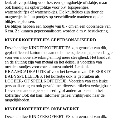
leuk als verpakking voor b.v. een spuugdoekje of slabje, maar
ook handig als opbergblikje voor b.v. fopspeentjes,
wattenschijfjes of wattenstokjes. De knuffeltjes zijn door de
magneetjes in hun pootjes op verschillende manieren op de
blikjes te plaatsen.
De blikjes hebben een hoogte van 8,7 cm en een doorsnede van
6 cm. Ze kunnen gepersonaliseerd worden d.m.v. bestickering.
KINDERKOFFERTJES GEPERSONALISEERD
Deze handige KINDERKOFFERTJES zijn gemaakt van dik,
geplastificeerd karton met aan de binnenzijde een papieren laagje
voor een mooie afwerking en nog meer stevigheid. Het handvat
en de sluiting zijn van metaal en het deksel is voorzien van
metalen randjes voor extra duurzaamheid. Leuk als
KRAAMCADEAUTJE of voor het bewaren van DE EERSTE
BABYSPULLETJES. Het koffertje ook te gebruiken als
LOGEER- OF SPEELKOFFERTJE. Voorzien van een leuke
personalisering en ook gevuld met diverse artikelen verkrijgbaar.
Liever een andere personalisering of andere artikelen in het
koffertje? Ook dat kan! Infomeer geheel vrijblijvend naar de
mogelijkheden.
KINDERKOFFERTJES ONBEWERKT
Deze handige KINDERKOFFERTJES zijn gemaakt van dik,