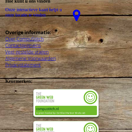
Hoe kunt u ons vinden
Onze interactieve kaart helpt u
onze locatie te vinden
Overige informatie:
Over CompuStitch
Contactgegevens
Veel gestelde vragen
Algemene Voorwaarden
Privacystatement
Keurmerken: