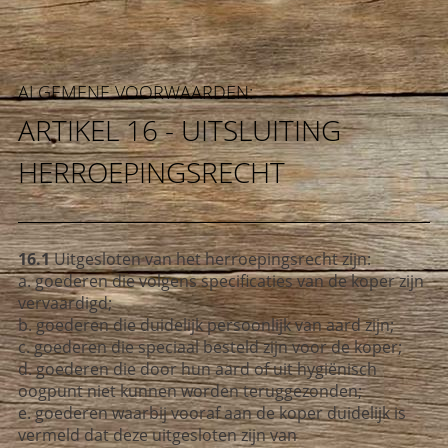
ALGEMENE VOORWAARDEN:
ARTIKEL 16 - UITSLUITING
HERROEPINGSRECHT
16.1
Uitgesloten van het herroepingsrecht zijn:
a. goederen die volgens specificaties van de koper zijn
vervaardigd;
b. goederen die duidelijk persoonlijk van aard zijn;
c. goederen die speciaal besteld zijn voor de koper;
d. goederen die door hun aard of uit hygiënisch
oogpunt niet kunnen worden teruggezonden;
e. goederen waarbij vooraf aan de koper duidelijk is
vermeld dat deze
uitgesloten zijn van