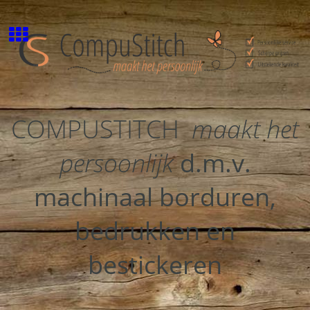
COMPUSTITCH
maakt het
persoonlijk
d.m.v.
machinaal borduren,
bedrukken en
bestickeren