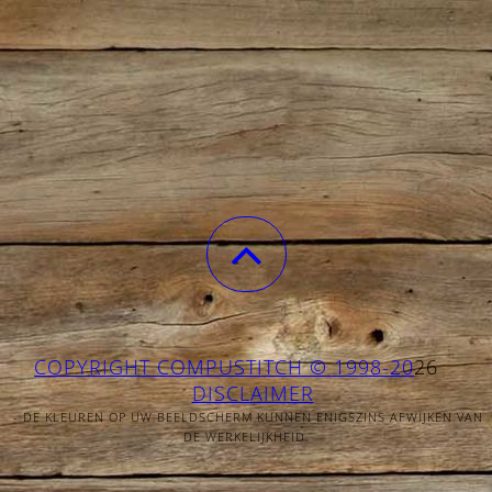
COPYRIGHT COMPUSTITCH © 1998-20
26
DISCLAIMER
- DE KLEUREN OP UW BEELDSCHERM KUNNEN ENIGSZINS AFWIJKEN VAN
DE WERKELIJKHEID.