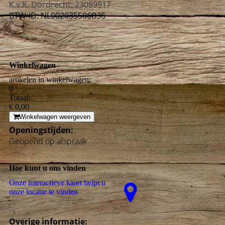
K.v.K. Dordrecht: 23089917
BTW-ID: NL002035506B36
Winkelwagen
artikelen in winkelwagen:
0
Totaal:
€ 0,00
Winkelwagen weergeven
Openingstijden:
Geopend op afspraak
Hoe kunt u ons vinden
Onze interactieve kaart helpt u
onze locatie te vinden
Overige informatie: