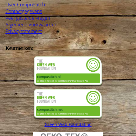
Over CompuStitch
Contactgegevens
Veel gestelde vragen
Algemene Voorwaarden
Privacystatement
Keurmerken:
Green Web Foundation