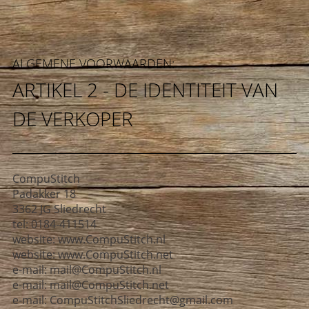
ALGEMENE VOORWAARDEN:
ARTIKEL 2 - DE IDENTITEIT VAN
DE VERKOPER
CompuStitch
Padakker 18
3362 JG Sliedrecht
tel: 0184-411514
website: www.CompuStitch.nl
website: www.CompuStitch.net
e-mail: mail@CompuStitch.nl
e-mail: mail@CompuStitch.net
e-mail: CompuStitchSliedrecht@gmail.com