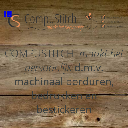
COMPUSTITCH
maakt het
persoonlijk
d.m.v.
machinaal borduren,
bedrukken en
bestickeren