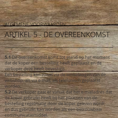
ALGEMENE VOORWAARDEN:
ARTIKEL 5 - DE OVEREENKOMST
5.1
De overeenkomst komt tot stand op het moment
dat de koper een bestelling
heeft geplaatst en de
verkoper deze heeft bevestigd.
Een bestelling kan zowel via de winkelwagen van de
webshop, als via e-mail,
als telefonisch geplaatst
worden.
5.2
De verkoper gaat er vanuit dat het e-mailadres dat
de koper gebruikt heeft
bij het plaatsen van de
bestelling regelmatig door de koper gelezen wordt
en
dus gebruikt kan worden als een betrouwbaar
communicatiemiddel.