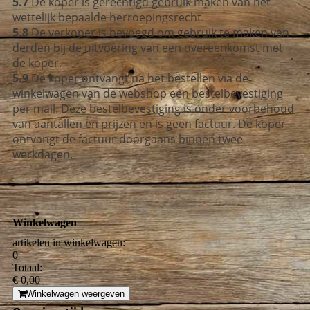
5.7
De koper is gerechtigd gebruik maken van het
wettelijk bepaalde herroepingsrecht.
5.8
De verkoper is bevoegd om gebruik te maken van
derden bij de uitvoering
van een overeenkomst met
de koper.
5.9
De koper ontvangt na het bestellen via de
winkelwagen van de webshop een
bestelbevestiging
per mail. Deze bestelbevestiging is onder voorbehoud
van
aantallen en prijzen en is geen factuur. De koper
ontvangt de factuur doorgaans
binnen twee
werkdagen.
Winkelwagen
artikelen in winkelwagen:
0
Totaal:
€ 0,00
Winkelwagen weergeven