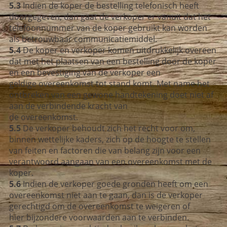
5.3
Indien de koper de bestelling telefonisch heeft
doorgegeven, dan
gaat de verkoper er vanuit dat het
telefoonnummer van de
koper gebruikt kan worden
als betrouwbaar communicatiemiddel.
5.4
De koper en verkoper komen uitdrukkelijk overeen
dat met het plaatsen van een
bestelling door de koper
en een bevestiging van de verkoper een
geldige
overeenkomst tot stand komt. Met name het
ontbreken van een gewone
handtekening doet niet af
aan de verbindende kracht van
de overeenkomst.
5.5
De verkoper behoudt zich het recht voor om,
binnen wettelijke kaders,
zich op de hoogte te stellen
van feiten en factoren die van belang zijn
voor een
verantwoord aangaan van een overeenkomst met de
koper.
5.6
Indien de verkoper goede gronden heeft om een
overeenkomst niet aan te gaan,
dan is de verkoper
gerechtigd om de overeenkomst te weigeren of
hier
bijzondere voorwaarden aan te verbinden.