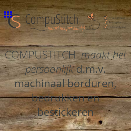
COMPUSTITCH
maakt het
persoonlijk
d.m.v.
machinaal borduren,
bedrukken en
bestickeren