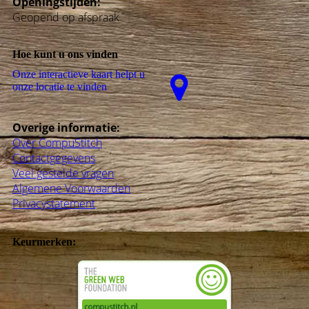
Openingstijden:
Geopend op afspraak
Hoe kunt u ons vinden
Onze interactieve kaart helpt u
onze locatie te vinden
Overige informatie:
Over CompuStitch
Contactgegevens
Veel gestelde vragen
Algemene Voorwaarden
Privacystatement
Keurmerken: