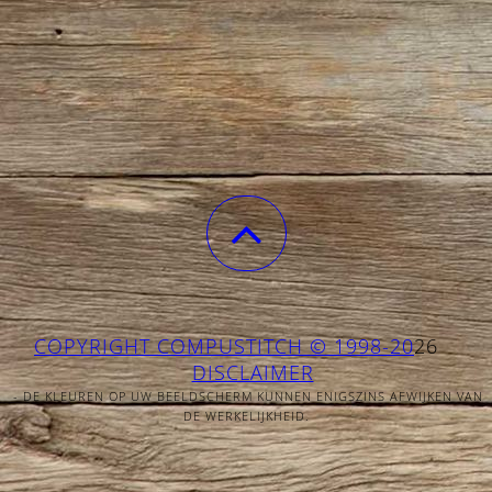
COPYRIGHT COMPUSTITCH © 1998-20
26
DISCLAIMER
- DE KLEUREN OP UW BEELDSCHERM KUNNEN ENIGSZINS AFWIJKEN VAN
DE WERKELIJKHEID.