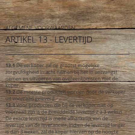
ALGEMENE VOORWAARDEN:
ARTIKEL 13 - LEVERTIJD
13.1
De verkoper zal de grootst mogelijke
zorgvuldigheid in acht nemen bij het
in ontvangst
nemen en uitvoeren van overeenkomsten met de
koper.
13.2
De meeste producten worden door de verkoper
uit voorraad geleverd.
13.3
Voor producten die bij de verkoper niet op
voorraad zijn is de gemiddelde
levertijd 2 à 3 weken.
De exacte levertijd is mede afhankelijk van de
levertijd
van de leverancier. Indien de levertijd langer
is dan 3 weken, zal de koper
hiervan op de hoogte