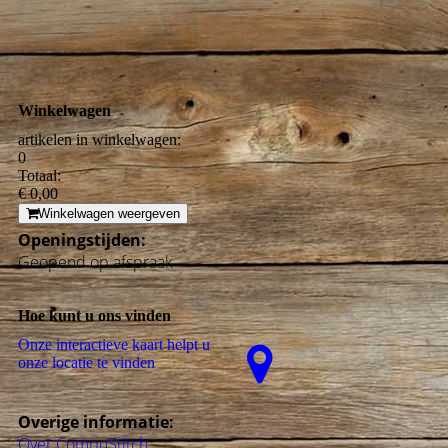
Winkelwagen
artikelen in winkelwagen:
0
Totaal:
€ 0,00
Winkelwagen weergeven
Openingstijden:
Geopend op afspraak
Hoe kunt u ons vinden
Onze interactieve kaart helpt u
onze locatie te vinden
Overige informatie:
Over CompuStitch