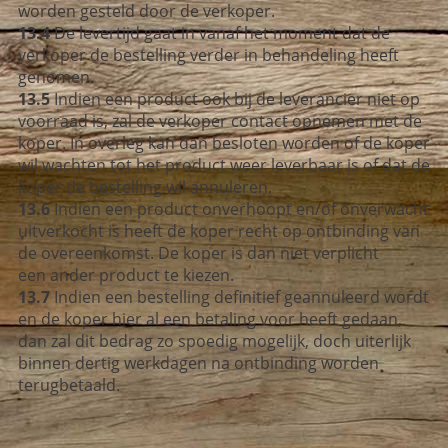
worden gesteld door de verkoper.
13.4
De levertijd gaat in vanaf het moment dat de
verkoper de bestelling verder
in behandeling heeft
genomen.
13.5
Indien een product ook bij de leverancier niet op
voorraad is, zal de verkoper
contact opnemen met de
koper. In overleg kan dan besloten worden of de
koper
wil wachten tot het product weer leverbaar is of dat de
koper de
bestelling wil annuleren.
13.6
Indien een product onverhoopt en/of onverwacht
uitverkocht is heeft de koper
recht op ontbinding van
de overeenkomst. De koper is dan niet verplicht
een
ander product te kiezen.
13.7
Indien een bestelling definitief geannuleerd wordt
en de koper hier
al een betaling voor heeft gedaan,
dan zal dit bedrag zo spoedig mogelijk,
doch uiterlijk
binnen dertig werkdagen na ontbinding worden
terugbetaald.