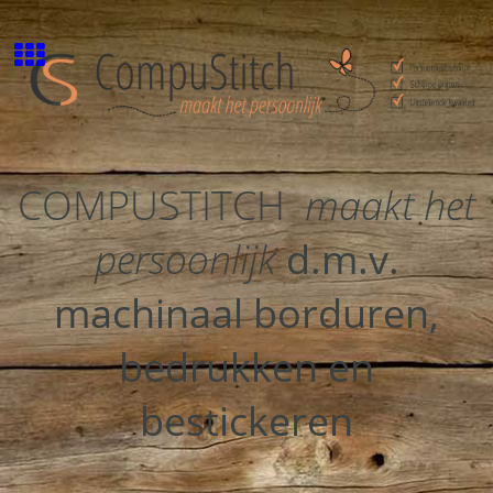
COMPUSTITCH
maakt het
persoonlijk
d.m.v.
machinaal borduren,
bedrukken en
bestickeren