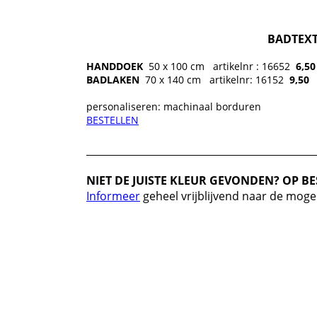
BADTEXT
HANDDOEK
50 x 100 cm
artikelnr : 16652
6,50
BADLAKEN
70 x 140 cm
artikelnr: 16152
9
,50
personaliseren: machinaal borduren
BESTELLEN
NIET DE JUISTE KLEUR GEVONDEN? OP BE
Informeer
geheel vrijblijvend naar de moge